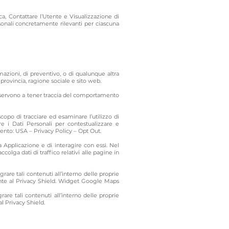
tica, Contattare l’Utente e Visualizzazione di
rsonali concretamente rilevanti per ciascuna
mazioni, di preventivo, o di qualunque altra
provincia, ragione sociale e sito web.
 e servono a tener traccia del comportamento
scopo di tracciare ed esaminare l’utilizzo di
re i Dati Personali per contestualizzare e
amento: USA –
Privacy Policy
–
Opt Out
.
 Applicazione e di interagire con essi. Nel
accolga dati di traffico relativi alle pagine in
are tali contenuti all’interno delle proprie
nte al Privacy Shield. Widget Google Maps
re tali contenuti all’interno delle proprie
l Privacy Shield.