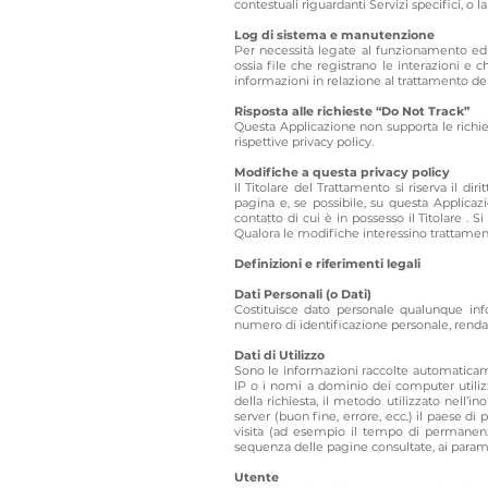
contestuali riguardanti Servizi specifici, o l
Log di sistema e manutenzione
Per necessità legate al funzionamento ed a
ossia file che registrano le interazioni e 
informazioni in relazione al trattamento dei
Risposta alle richieste “Do Not Track”
Questa Applicazione non supporta le richiest
rispettive privacy policy.
Modifiche a questa privacy policy
Il Titolare del Trattamento si riserva il 
pagina e, se possibile, su questa Applicaz
contatto di cui è in possesso il Titolare .
Qualora le modifiche interessino trattamenti
Definizioni e riferimenti legali
Dati Personali (o Dati)
Costituisce dato personale qualunque inf
numero di identificazione personale, renda i
Dati di Utilizzo
Sono le informazioni raccolte automaticamen
IP o i nomi a dominio dei computer utilizza
della richiesta, il metodo utilizzato nell’in
server (buon fine, errore, ecc.) il paese di 
visita (ad esempio il tempo di permanenza s
sequenza delle pagine consultate, ai paramet
Utente