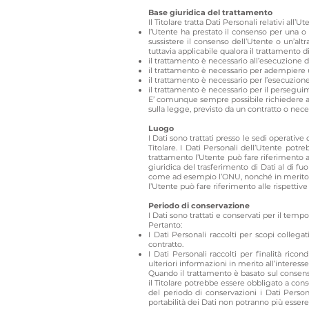
Base giuridica del trattamento
Il Titolare tratta Dati Personali relativi all’
l’Utente ha prestato il consenso per una o 
sussistere il consenso dell’Utente o un’alt
tuttavia applicabile qualora il trattamento d
il trattamento è necessario all’esecuzione d
il trattamento è necessario per adempiere u
il trattamento è necessario per l’esecuzione 
il trattamento è necessario per il perseguim
E’ comunque sempre possibile richiedere al T
sulla legge, previsto da un contratto o nec
Luogo
I Dati sono trattati presso le sedi operative 
Titolare. I Dati Personali dell’Utente potre
trattamento l’Utente può fare riferimento al
giuridica del trasferimento di Dati al di fu
come ad esempio l’ONU, nonché in merito all
l’Utente può fare riferimento alle rispettiv
Periodo di conservazione
I Dati sono trattati e conservati per il tempo 
Pertanto:
I Dati Personali raccolti per scopi collega
contratto.
I Dati Personali raccolti per finalità ricon
ulteriori informazioni in merito all’interes
Quando il trattamento è basato sul consenso
il Titolare potrebbe essere obbligato a con
del periodo di conservazioni i Dati Personal
portabilità dei Dati non potranno più essere 