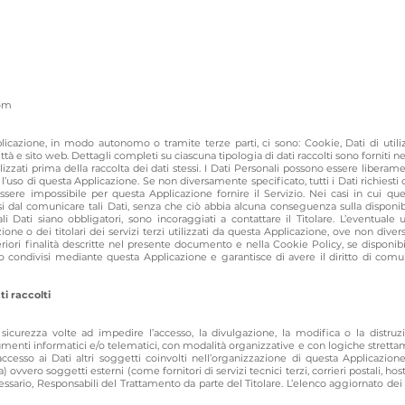
com
pplicazione, in modo autonomo o tramite terze parti, ci sono: Cookie, Dati di ut
ittà e sito web. Dettagli completi su ciascuna tipologia di dati raccolti sono forniti n
lizzati prima della raccolta dei dati stessi. I Dati Personali possono essere liberamen
l’uso di questa Applicazione. Se non diversamente specificato, tutti i Dati richiesti
essere impossibile per questa Applicazione fornire il Servizio. Nei casi in cui q
ersi dal comunicare tali Dati, senza che ciò abbia alcuna conseguenza sulla disponibil
Dati siano obbligatori, sono incoraggiati a contattare il Titolare. L’eventuale u
ne o dei titolari dei servizi terzi utilizzati da questa Applicazione, ove non diversa
lteriori finalità descritte nel presente documento e nella Cookie Policy, se disponib
 o condivisi mediante questa Applicazione e garantisce di avere il diritto di comuni
i raccolti
sicurezza volte ad impedire l’accesso, la divulgazione, la modifica o la distruz
enti informatici e/o telematici, con modalità organizzative e con logiche strettament
 accesso ai Dati altri soggetti coinvolti nell’organizzazione di questa Applicazi
 ovvero soggetti esterni (come fornitori di servizi tecnici terzi, corrieri postali, h
sario, Responsabili del Trattamento da parte del Titolare. L’elenco aggiornato dei