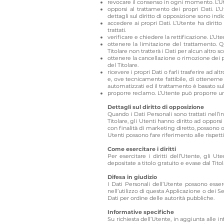
revocare il consenso in ogni momento. L’Ut
opporsi al trattamento dei propri Dati. L’
dettagli sul diritto di opposizione sono indi
accedere ai propri Dati. L’Utente ha diritto
trattati.
verificare e chiedere la rettificazione. L’U
ottenere la limitazione del trattamento. Q
Titolare non tratterà i Dati per alcun altro 
ottenere la cancellazione o rimozione dei p
del Titolare.
ricevere i propri Dati o farli trasferire ad a
e, ove tecnicamente fattibile, di ottenerne 
automatizzati ed il trattamento è basato sul
proporre reclamo. L’Utente può proporre un 
Dettagli sul diritto di opposizione
Quando i Dati Personali sono trattati nell’i
Titolare, gli Utenti hanno diritto ad opporsi
con finalità di marketing diretto, possono op
Utenti possono fare riferimento alle rispet
Come esercitare i diritti
Per esercitare i diritti dell’Utente, gli 
depositate a titolo gratuito e evase dal Tit
Difesa in giudizio
I Dati Personali dell’Utente possono essere
nell’utilizzo di questa Applicazione o dei S
Dati per ordine delle autorità pubbliche.
Informative specifiche
Su richiesta dell’Utente, in aggiunta alle 