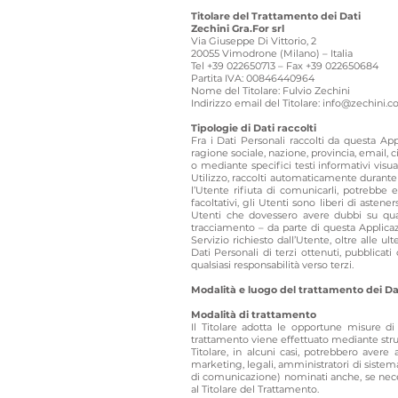
Titolare del Trattamento dei Dati
Zechini Gra.For srl
Via Giuseppe Di Vittorio, 2
20055 Vimodrone (Milano) – Italia
Tel +39 022650713 – Fax +39 022650684
Partita IVA: 00846
440964
Nome del Titolare: Fulvio Zechini
Indirizzo email del Titolare: info@zechini.
Tipologie di Dati raccolti
Fra i Dati Personali raccolti da questa A
ragione sociale, nazione, provincia, email, c
o mediante specifici testi informativi visua
Utilizzo, raccolti automaticamente durante 
l’Utente rifiuta di comunicarli, potrebbe 
facoltativi, gli Utenti sono liberi di asten
Utenti che dovessero avere dubbi su quali 
tracciamento – da parte di questa Applicazio
Servizio richiesto dall’Utente, oltre alle u
Dati Personali di terzi ottenuti, pubblicati
qualsiasi responsabilità verso terzi.
Modalità e luogo del trattamento dei Dat
Modalità di trattamento
Il Titolare adotta le opportune misure di 
trattamento viene effettuato mediante strum
Titolare, in alcuni casi, potrebbero avere
marketing, legali, amministratori di sistema)
di comunicazione) nominati anche, se neces
al Titolare del Trattamento.