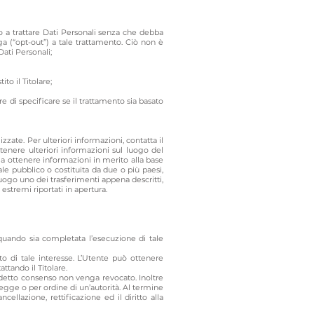
to a trattare Dati Personali senza che debba
ga (“opt-out”) a tale trattamento. Ciò non è
Dati Personali;
to il Titolare;
e di specificare se il trattamento sia basato
izzate. Per ulteriori informazioni, contatta il
ottenere ulteriori informazioni sul luogo del
o a ottenere informazioni in merito alla base
ale pubblico o costituita da due o più paesi,
uogo uno dei trasferimenti appena descritti,
estremi riportati in apertura.
a quando sia completata l’esecuzione di tale
ento di tale interesse. L’Utente può ottenere
ttando il Titolare.
o detto consenso non venga revocato. Inoltre
egge o per ordine di un’autorità. Al termine
cellazione, rettificazione ed il diritto alla