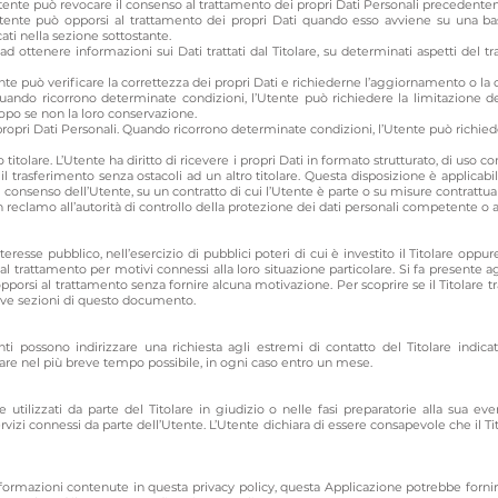
ente può revocare il consenso al trattamento dei propri Dati Personali precedent
Utente può opporsi al trattamento dei propri Dati quando esso avviene su una bas
cati nella sezione sottostante.
 ad ottenere informazioni sui Dati trattati dal Titolare, su determinati aspetti del
tente può verificare la correttezza dei propri Dati e richiederne l’aggiornamento o la 
uando ricorrono determinate condizioni, l’Utente può richiedere la limitazione del 
scopo se non la loro conservazione.
ropri Dati Personali. Quando ricorrono determinate condizioni, l’Utente può richiede
ltro titolare. L’Utente ha diritto di ricevere i propri Dati in formato strutturato, di u
il trasferimento senza ostacoli ad un altro titolare. Questa disposizione è applicab
 consenso dell’Utente, su un contratto di cui l’Utente è parte o su misure contrattua
reclamo all’autorità di controllo della protezione dei dati personali competente o a
nteresse pubblico, nell’esercizio di pubblici poteri di cui è investito il Titolare opp
 al trattamento per motivi connessi alla loro situazione particolare. Si fa presente agl
porsi al trattamento senza fornire alcuna motivazione. Per scoprire se il Titolare tra
tive sezioni di questo documento.
Utenti possono indirizzare una richiesta agli estremi di contatto del Titolare indi
olare nel più breve tempo possibile, in ogni caso entro un mese.
 utilizzati da parte del Titolare in giudizio o nelle fasi preparatorie alla sua ev
ervizi connessi da parte dell’Utente. L’Utente dichiara di essere consapevole che il Ti
informazioni contenute in questa privacy policy, questa Applicazione potrebbe forni