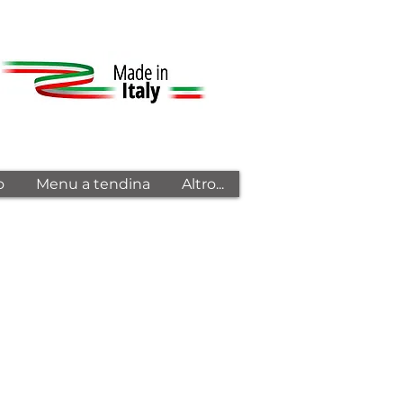
o
Menu a tendina
Altro...