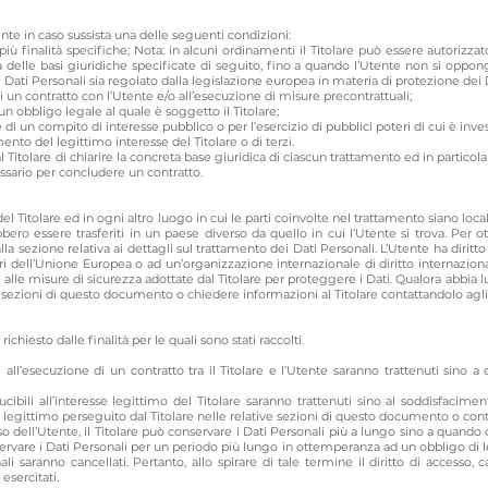
Utente in caso sussista una delle seguenti condizioni:
più finalità specifiche; Nota: in alcuni ordinamenti il Titolare può essere autorizza
ra delle basi giuridiche specificate di seguito, fino a quando l’Utente non si oppon
i Dati Personali sia regolato dalla legislazione europea in materia di protezione dei 
i un contratto con l’Utente e/o all’esecuzione di misure precontrattuali;
n obbligo legale al quale è soggetto il Titolare;
di un compito di interesse pubblico o per l’esercizio di pubblici poteri di cui è investi
ento del legittimo interesse del Titolare o di terzi.
itolare di chiarire la concreta base giuridica di ciascun trattamento ed in particolar
essario per concludere un contratto.
del Titolare ed in ogni altro luogo in cui le parti coinvolte nel trattamento siano local
bbero essere trasferiti in un paese diverso da quello in cui l’Utente si trova. Per 
la sezione relativa ai dettagli sul trattamento dei Dati Personali. L’Utente ha diritt
ori dell’Unione Europea o ad un’organizzazione internazionale di diritto internazion
e misure di sicurezza adottate dal Titolare per proteggere i Dati. Qualora abbia l
e sezioni di questo documento o chiedere informazioni al Titolare contattandolo agli 
richiesto dalle finalità per le quali sono stati raccolti.
ti all’esecuzione di un contratto tra il Titolare e l’Utente saranno trattenuti sino 
ducibili all’interesse legittimo del Titolare saranno trattenuti sino al soddisfacim
se legittimo perseguito dal Titolare nelle relative sezioni di questo documento o conta
 dell’Utente, il Titolare può conservare i Dati Personali più a lungo sino a quand
servare i Dati Personali per un periodo più lungo in ottemperanza ad un obbligo di l
i saranno cancellati. Pertanto, allo spirare di tale termine il diritto di accesso, can
esercitati.