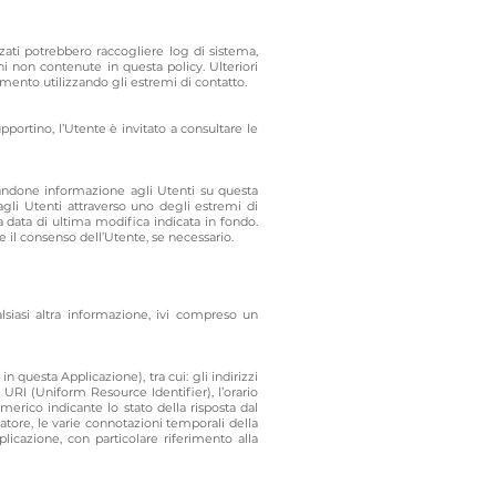
zati potrebbero raccogliere log di sistema,
ni non contenute in questa policy. Ulteriori
amento utilizzando gli estremi di contatto.
pportino, l’Utente è invitato a consultare le
 dandone informazione agli Utenti su questa
agli Utenti attraverso uno degli estremi di
a data di ultima modifica indicata in fondo.
 il consenso dell’Utente, se necessario.
siasi altra informazione, ivi compreso un
questa Applicazione), tra cui: gli indirizzi
 URI (Uniform Resource Identifier), l’orario
numerico indicante lo stato della risposta dal
itatore, le varie connotazioni temporali della
plicazione, con particolare riferimento alla