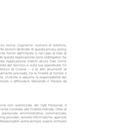
ilizzo, nome, cognome, numero di telefono,
elle sezioni dedicate di questa privacy policy
te forniti dall’Utente o, nel caso di Dati di
 da questa Applicazione sono obbligatori. Se
uesta Applicazione indichi alcuni Dati come
ità del Servizio o sulla sua operatività. Gli
tilizzo di Cookie – o di altri strumenti di
mente precisato, ha la finalità di fornire il
ile. L’Utente si assume la responsabilità dei
carli o diffonderli, liberando il Titolare da
ione non autorizzate dei Dati Personali. Il
e correlate alle finalità indicate. Oltre al
one (personale amministrativo, commerciale,
osting provider, società informatiche, agenzie
 Responsabili potrà sempre essere richiesto