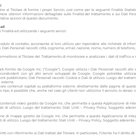
i
re al Titolare di fornire i propri Servizi, così come per le seguenti finalità: Statis
ere ulteriori informazioni dettagliate sulle finalità del trattamento e sui Dati Pe
 relative sezioni di questo documento.
ali
 finalità ed utilizzando i seguenti servizi:
odulo di contatto, acconsente al loro utilizzo per rispondere alle richieste di infor
. Dati Personali raccolti: città, cognome, email, nazione, nome, numero di telefono, 
permettono al Titolare del Trattamento di monitorare e analizzare i dati di traffico
b fornito da Google Inc. (“Google”). Google utilizza i Dati Personali raccolti allo 
ondividerli con gli altri servizi sviluppati da Google. Google potrebbe utilizza
rk pubblicitario. Dati Personali raccolti: Cookie e Dati di utilizzo. Luogo del tratt
e esterne
zzare contenuti ospitati su piattaforme esterne direttamente dalle pagine di questa
o tipo, è possibile che, anche nel caso gli Utenti non utilizzino il servizio, lo stesso r
 contenuti video gestito da Google Inc. che permette a questa Applicazione di integr
ti di utilizzo. Luogo del trattamento: Stati Uniti –
Privacy Policy
. Soggetto adere
ne di mappe gestito da Google Inc. che permette a questa Applicazione di integra
i di utilizzo. Luogo del trattamento: Stati Uniti –
Privacy Policy
. Soggetto aderente a
ti con riferimento ai Dati trattati dal Titolare. In particolare, l’Utente ha il diritto di: