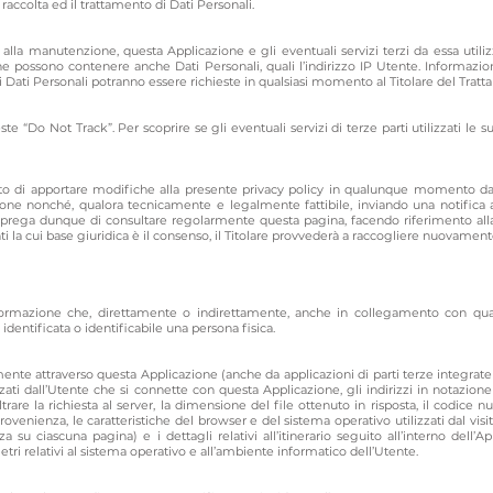
a raccolta ed il trattamento di Dati Personali.
lla manutenzione, questa Applicazione e gli eventuali servizi terzi da essa utiliz
che possono contenere anche Dati Personali, quali l’indirizzo IP Utente. Informazio
 Dati Personali potranno essere richieste in qualsiasi momento al Titolare del Tratt
e “Do Not Track”. Per scoprire se gli eventuali servizi di terze parti utilizzati le su
diritto di apportare modifiche alla presente privacy policy in qualunque momento
ione nonché, qualora tecnicamente e legalmente fattibile, inviando una notifica 
 Si prega dunque di consultare regolarmente questa pagina, facendo riferimento all
 la cui base giuridica è il consenso, il Titolare provvederà a raccogliere nuovamente
ormazione che, direttamente o indirettamente, anche in collegamento con qual
dentificata o identificabile una persona fisica.
te attraverso questa Applicazione (anche da applicazioni di parti terze integrate in 
ti dall’Utente che si connette con questa Applicazione, gli indirizzi in notazione
oltrare la richiesta al server, la dimensione del file ottenuto in risposta, il codice 
provenienza, le caratteristiche del browser e del sistema operativo utilizzati dal vis
u ciascuna pagina) e i dettagli relativi all’itinerario seguito all’interno dell’Ap
ri relativi al sistema operativo e all’ambiente informatico dell’Utente.