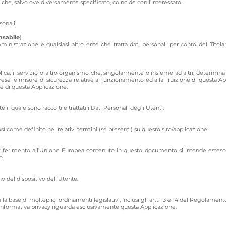
 che, salvo ove diversamente specificato, coincide con l’Interessato.
sonali.
nsabile
)
amministrazione e qualsiasi altro ente che tratta dati personali per conto del Tito
bblica, il servizio o altro organismo che, singolarmente o insieme ad altri, determina 
rese le misure di sicurezza relative al funzionamento ed alla fruizione di questa App
re di questa Applicazione.
 quale sono raccolti e trattati i Dati Personali degli Utenti.
sì come definito nei relativi termini (se presenti) su questo sito/applicazione.
riferimento all’Unione Europea contenuto in questo documento si intende esteso a 
o.
no del dispositivo dell’Utente.
la base di molteplici ordinamenti legislativi, inclusi gli artt. 13 e 14 del Regolamen
informativa privacy riguarda esclusivamente questa Applicazione.