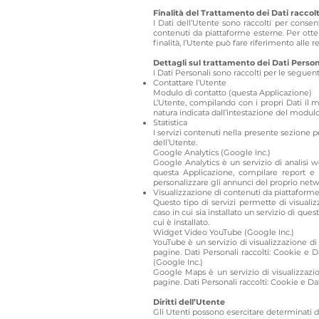
Finalità del Trattamento dei Dati raccolt
I Dati dell’Utente sono raccolti per consenti
contenuti da piattaforme esterne. Per otten
finalità, l’Utente può fare riferimento alle
Dettagli sul trattamento dei Dati Person
I Dati Personali sono raccolti per le seguenti
Contattare l’Utente
Modulo di contatto (questa Applicazione)
L’Utente, compilando con i propri Dati il m
natura indicata dall’intestazione del modulo
Statistica
I servizi contenuti nella presente sezione 
dell’Utente.
Google Analytics (Google Inc.)
Google Analytics è un servizio di analisi we
questa Applicazione, compilare report e c
personalizzare gli annunci del proprio netwo
Visualizzazione di contenuti da piattaform
Questo tipo di servizi permette di visuali
caso in cui sia installato un servizio di quest
cui è installato.
Widget Video YouTube (Google Inc.)
YouTube è un servizio di visualizzazione di
pagine. Dati Personali raccolti: Cookie e Da
(Google Inc.)
Google Maps è un servizio di visualizzazio
pagine. Dati Personali raccolti: Cookie e Dat
Diritti dell’Utente
Gli Utenti possono esercitare determinati dirit