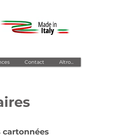
nces
Contact
Altro...
ires
s cartonnées