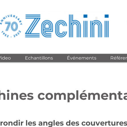
©
Video
Echantillons
Événements
Référe
hines complémenta
rondir les angles des couverture