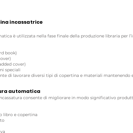
ina incassatrice
ica è utilizzata nella fase finale della produzione libraria per l’
ard book)
cover)
padded cover)
ni speciali
ente di lavorare diversi tipi di copertina e materiali mantenendo e
tura automatica
ncassatura consente di migliorare in modo significativo produttiv
o libro e copertina
tto
iva