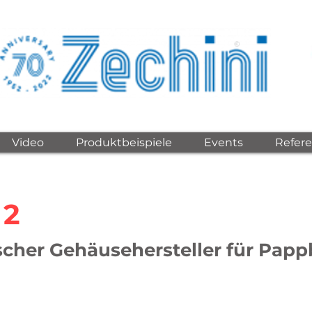
©
Video
Produktbeispiele
Events
Refer
 2
cher Gehäusehersteller für Pap