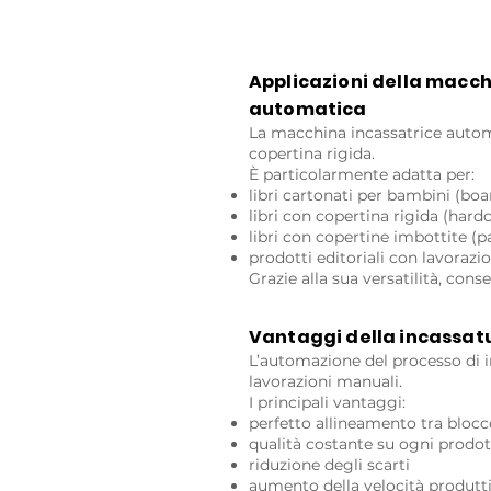
Applicazioni della macch
automatica
La macchina incassatrice automat
copertina rigida.
È particolarmente adatta per:
libri cartonati per bambini (bo
libri con copertina rigida (hard
libri con copertine imbottite (
prodotti editoriali con lavorazio
Grazie alla sua versatilità, cons
Vantaggi della incassa
L’automazione del processo di i
lavorazioni manuali.
I principali vantaggi:
perfetto allineamento tra blocc
qualità costante su ogni prodo
riduzione degli scarti
aumento della velocità produtt