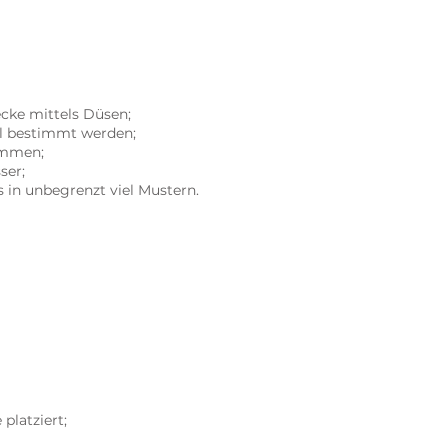
ecke mittels Düsen;
ll bestimmt werden;
ommen;
ser;
 in unbegrenzt viel Mustern.
platziert;