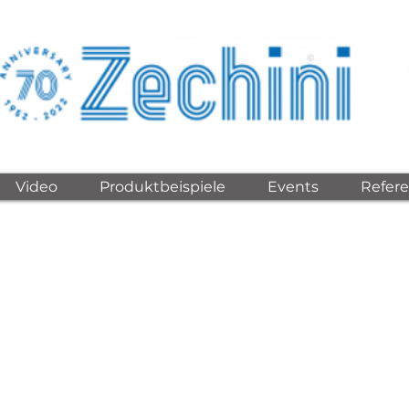
©
Video
Produktbeispiele
Events
Refer