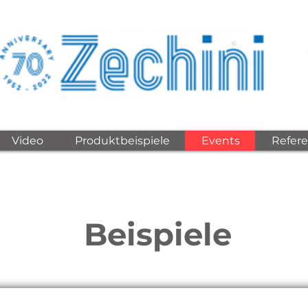
©
Video
Produktbeispiele
Events
Refer
Beispiele